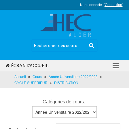
Non connecté. (
Connexion
)
ÉCRAN D'ACCUEIL
FRANÇAIS ‎(FR)‎
Accueil
Cours
Année Universitaire 2022/2023
CYCLE SUPERIEUR
DISTRIBUTION
Catégories de cours: