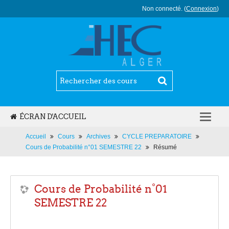
Non connecté. (
Connexion
)
ÉCRAN D'ACCUEIL
FRANÇAIS ‎(FR)‎
Accueil
Cours
Archives
CYCLE PREPARATOIRE
Cours de Probabilité n°01 SEMESTRE 22
Résumé
Cours de Probabilité n°01
SEMESTRE 22